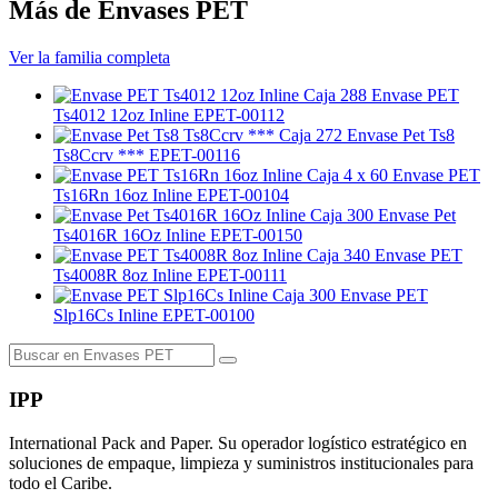
Más de Envases PET
Ver la familia completa
Caja 288
Envase PET
Ts4012 12oz Inline
EPET-00112
Caja 272
Envase Pet Ts8
Ts8Ccrv ***
EPET-00116
Caja 4 x 60
Envase PET
Ts16Rn 16oz Inline
EPET-00104
Caja 300
Envase Pet
Ts4016R 16Oz Inline
EPET-00150
Caja 340
Envase PET
Ts4008R 8oz Inline
EPET-00111
Caja 300
Envase PET
Slp16Cs Inline
EPET-00100
IPP
International Pack and Paper. Su operador logístico estratégico en
soluciones de empaque, limpieza y suministros institucionales para
todo el Caribe.