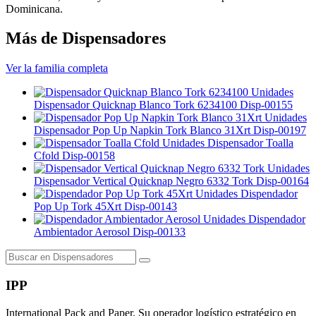
Dominicana.
Más de Dispensadores
Ver la familia completa
Unidades
Dispensador Quicknap Blanco Tork 6234100
Disp-00155
Unidades
Dispensador Pop Up Napkin Tork Blanco 31Xrt
Disp-00197
Unidades
Dispensador Toalla
Cfold
Disp-00158
Unidades
Dispensador Vertical Quicknap Negro 6332 Tork
Disp-00164
Unidades
Dispendador
Pop Up Tork 45Xrt
Disp-00143
Unidades
Dispendador
Ambientador Aerosol
Disp-00133
IPP
International Pack and Paper. Su operador logístico estratégico en