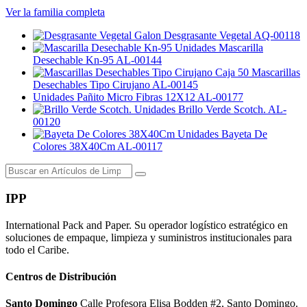
Ver la familia completa
Galon
Desgrasante Vegetal
AQ-00118
Unidades
Mascarilla
Desechable Kn-95
AL-00144
Caja 50
Mascarillas
Desechables Tipo Cirujano
AL-00145
Unidades
Pañito Micro Fibras 12X12
AL-00177
Unidades
Brillo Verde Scotch.
AL-
00120
Unidades
Bayeta De
Colores 38X40Cm
AL-00117
IPP
International Pack and Paper. Su operador logístico estratégico en
soluciones de empaque, limpieza y suministros institucionales para
todo el Caribe.
Centros de Distribución
Santo Domingo
Calle Profesora Elisa Bodden #2, Santo Domingo.