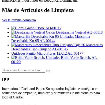
instalaciones industriales en República Dominicana.
Más de Artículos de Limpieza
Ver la familia completa
Galon
Cloro.
AQ-00117
Galon
Desgrasante Vegetal
AQ-00118
Unidades
Mascarilla
Desechable Kn-95
AL-00144
Caja 50
Mascarillas
Desechables Tipo Cirujano
AL-00145
Unidades
Pañito Micro Fibras 12X12
AL-00177
Unidades
Brillo Verde Scotch.
AL-
00120
IPP
International Pack and Paper. Su operador logístico estratégico en
soluciones de empaque, limpieza y suministros institucionales para
todo el Caribe.